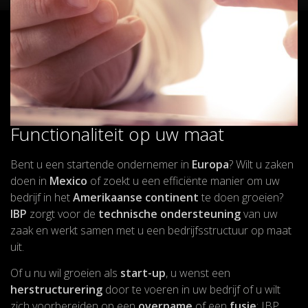
Functionaliteit op uw maat
Bent u een startende ondernemer in
Europa
? Wilt u zaken
doen in
Mexico
of zoekt u een efficiënte manier om uw
bedrijf in het
Amerikaanse continent
te doen groeien?
IBP
zorgt voor de
technische ondersteuning
van uw
zaak en werkt samen met u een bedrijfsstructuur op maat
uit.
Of u nu wil groeien als
start-up
, u wenst een
herstructurering
door te voeren in uw bedrijf of u wilt
zich voorbereiden op een
overname
of een
fusie
: IBP