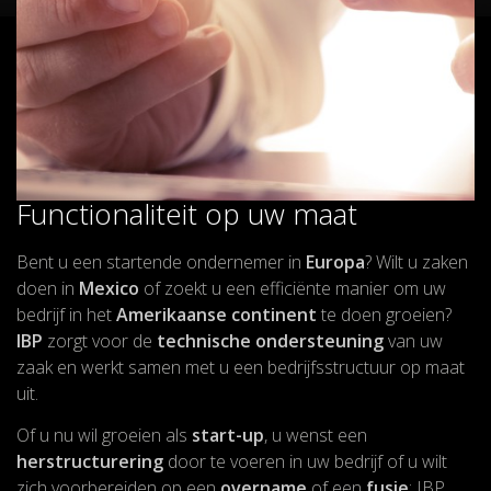
Functionaliteit op uw maat
Bent u een startende ondernemer in
Europa
? Wilt u zaken
doen in
Mexico
of zoekt u een efficiënte manier om uw
bedrijf in het
Amerikaanse continent
te doen groeien?
IBP
zorgt voor de
technische ondersteuning
van uw
zaak en werkt samen met u een bedrijfsstructuur op maat
uit.
Of u nu wil groeien als
start-up
, u wenst een
herstructurering
door te voeren in uw bedrijf of u wilt
zich voorbereiden op een
overname
of een
fusie
: IBP